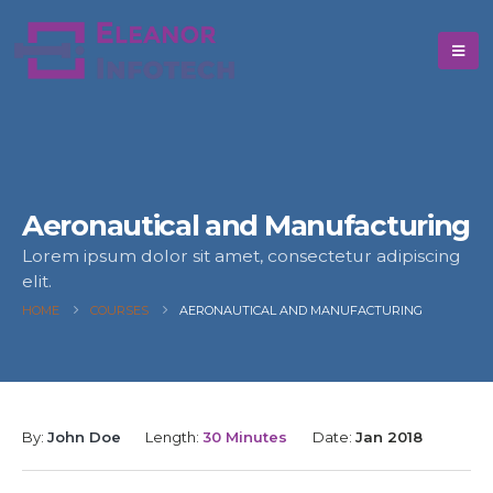
Aeronautical and Manufacturing
Lorem ipsum dolor sit amet, consectetur adipiscing
elit.
HOME
COURSES
AERONAUTICAL AND MANUFACTURING
By:
John Doe
Length:
30 Minutes
Date:
Jan 2018