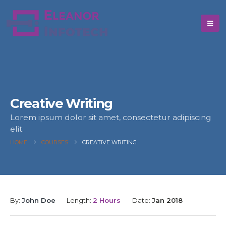
Creative Writing
Lorem ipsum dolor sit amet, consectetur adipiscing
elit.
HOME
COURSES
CREATIVE WRITING
By:
John Doe
Length:
2 Hours
Date:
Jan 2018